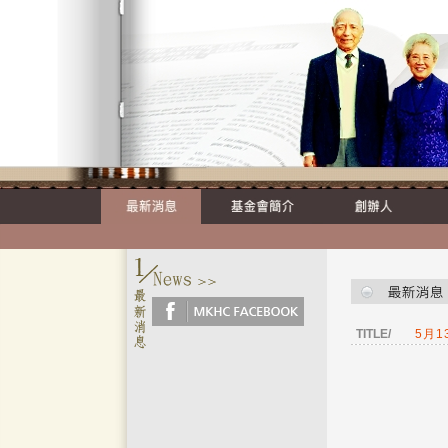
TITLE/
5月