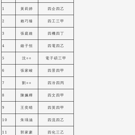
1
黃莉婷
四企四乙
2
賴巧臻
四工三甲
3
張庭維
四機四丁
4
鐘子恒
四電四乙
5
沈
○
○
電子碩三甲
6
張家峻
四景四甲
7
劉
○
○
四冷四丙
8
陳姵樺
四文四甲
9
王奕晴
四英四甲
10
朱瑀涵
四流四乙
11
郭家豪
四化三乙