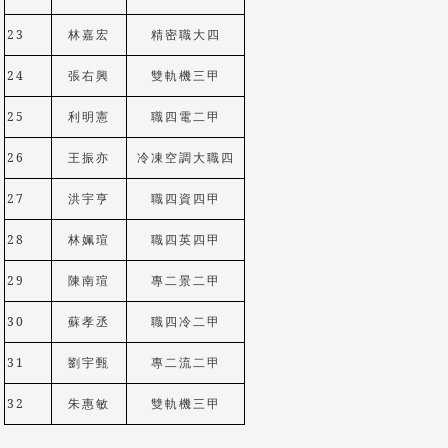
23
林嘉宏
精密職大四
24
張右興
雙軌機三甲
25
利明憲
職四電二甲
26
王振亦
冷凍空調大職四
27
洪宇亨
職四資四甲
28
林姵瑄
職四英四甲
29
陳南瑄
專二景二甲
30
蘇孝丞
職四冷二甲
31
劉宇甄
專二流二甲
32
朱惠敏
雙軌機三甲