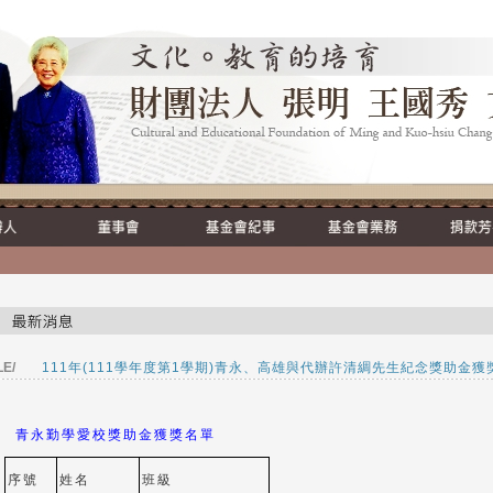
LE/
111年(111學年度第1學期)青永、高雄與代辦許清綢先生紀念獎助金獲
青永勤學愛校獎助金獲獎名單
序號
姓名
班級