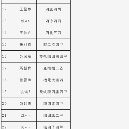
12
王昱婷
四訊四丙
13
賴
○
○
四冷四丙
14
王佳卉
四化三丙
15
朱則昀
院二流四甲
16
吳琛臻
雙軌職四機四甲
17
馬麒育
產攜機二乙
18
董晉瑋
機電大職四
19
洪健?
雙軌職四訊四甲
20
顏銘陞
職四電四甲
21
沈
○
○
職四訊二甲
22
何
○
○
職四子四甲