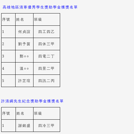
高雄地區清寒優秀學生獎助學金獲獎名單
序號
姓名
班級
1
何貞誼
四工四乙
2
劉予茵
四休三甲
3
鄭
○
○
四電二丁
4
溫
○
○
四景二甲
5
許芷瑄
四訊二丙
許清綢先生紀念獎助學金獲獎名單
序號
姓名
班級
1
謝銘盛
四冷三甲