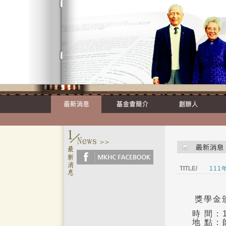
TITLE/
111
獎學金
時
間：
地
點：