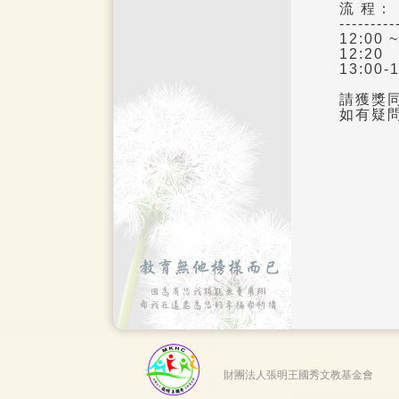
流
程：
---------
12:00 
12
13:00
請獲獎
如有疑
財團法人張明王國秀文教基金會