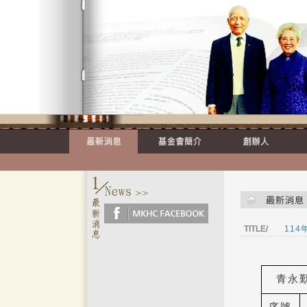
TITLE/
11
青永