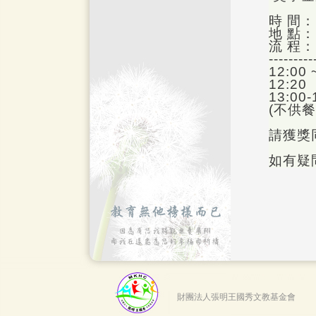
時 間：1
地 點
流 程：
---------
12:00
12
13:0
(不供餐
請獲獎
如有疑問
財團法人張明王國秀文教基金會