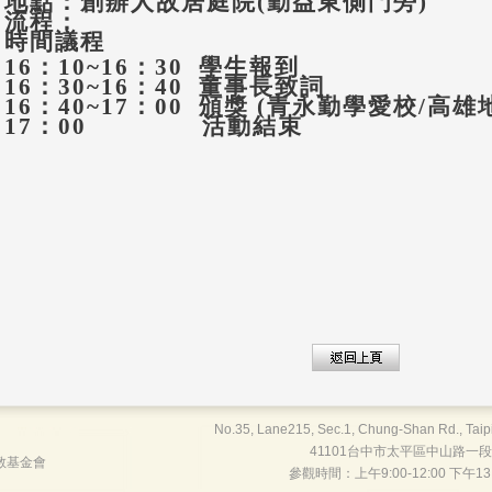
地點：創辦人故居庭院
(
勤益東側門旁
)
流程：
時間議程
16
：
10~16
：
30
學生報到
16
：
30~16
：
40
董事長致詞
16
：
40~17
：
00
頒獎
(
青永勤學愛校
/
高雄
17
：
00
活動結束
No.35, Lane215, Sec.1, Chung-Shan Rd., Taipi
41101台中市太平區中山路一段215巷
教基金會
參觀時間：上午9:00-12:00 下午13:0