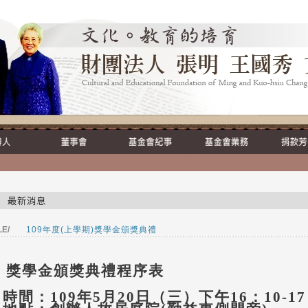
LE/
109年度(上學期)獎學金頒獎典禮
獎學金頒獎典禮程序表
時間：
109
年
5
月
20
日（三）下午
16
：
10-17