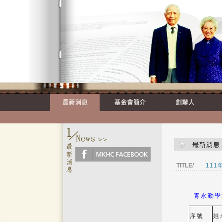
TITLE/
11
青永勤學
序號
姓