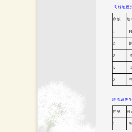
高雄地區
序號
姓
1
2
3
4
5
許清綢先
序號
姓
1