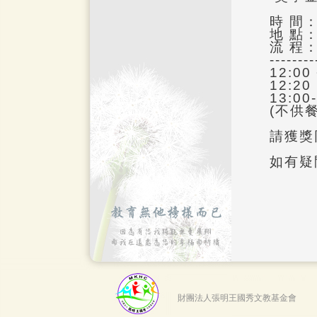
時 間：
地 點
流 程
--------
12:00
12
13:0
(不供
請獲獎
如有疑問
財團法人張明王國秀文教基金會