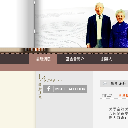
TITLE/
更新版
獎學金頒獎典
念音樂會場)
場入口處) 1