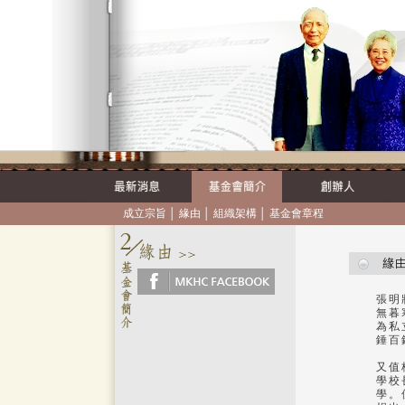
成立宗旨
│
緣由
│
組織架構
│
基金會章程
張明
無暮
為私
錘百
又值
學校
學。