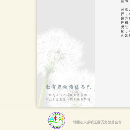
捐出
民國
行，
會許
經費
獎助
鄰，
久延
財團法人張明王國秀文教基金會