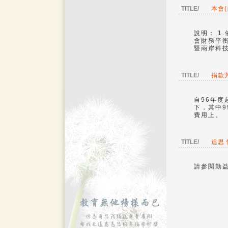
TITLE/
本會(
說明： 1
會財務平
暨兩岸科
TITLE/
捐款
自96年度
下，其中9
費用上。
TITLE/
追思
請參閱勤