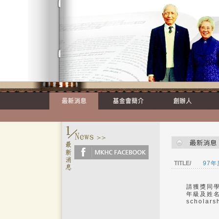
TITLE/
97
請獲獎同學
年級及姓名
schola