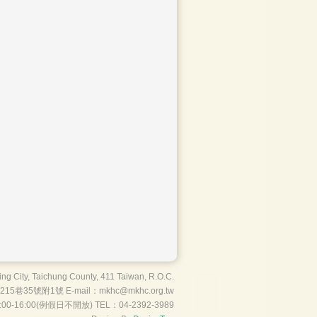
ng City, Taichung County, 411 Taiwan, R.O.C.
35號附1號 E-mail：mkhc@mkhc.org.tw
0-16:00(例假日不開放) TEL：04-2392-3989