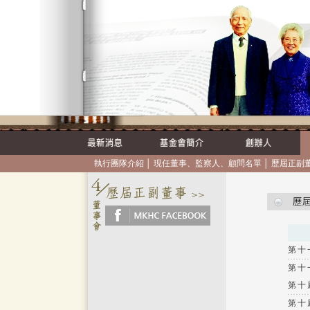
執行團隊介紹
│
現任董事、監察人、顧問名單
│
歷屆正副
第十
第十
第十
第十