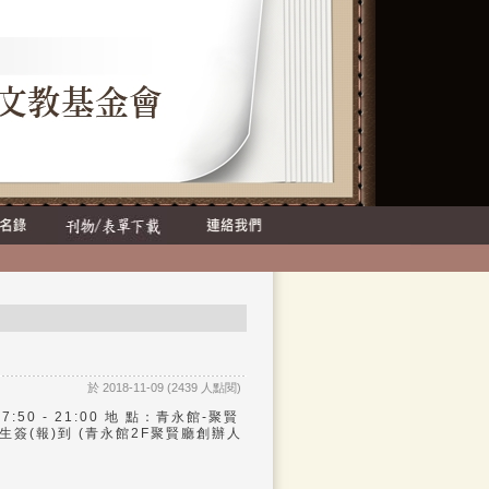
於 2018-11-09 (2439 人點閱)
0 - 21:00 地 點：青永館-聚賢
獎學生簽(報)到 (青永館2F聚賢廳創辦人