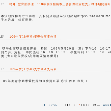
LE/
轉知_教育部辦理「110年表揚推展本土語言傑出貢獻獎」徵件期間自即
本活動採推薦方式辦理，其相關資訊請至活動網站https://nlaward.mo
子布告欄」網頁瀏覽。
LE/
109年度(上學期)獎學金頒獎典禮
獎學金頒獎典禮程序表 時間：109年5月20日（三）下午16：10-1
側門旁) 流程： 時間議程 16：10~16：30 學生報到 16：30~16：4
獎 (青永勤學愛校/高雄地區清寒優秀)...
LE/
109年度(上學期)獎學金獲獎名單
109年度青永勤學愛校獎助金獲獎名單 序號 姓名 班級 1 ...
...
4
|
5
|
6
|
7
|
8
|
9
|
10
...