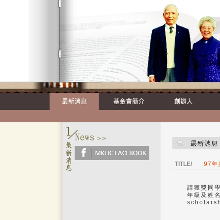
TITLE/
97
請獲獎同學
年級及姓名
schola