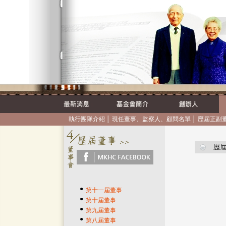
執行團隊介紹
│
現任董事、監察人、顧問名單
│
歷屆正副
●
第十一屆董事
●
第十屆董事
●
第九屆董事
●
第八屆董事